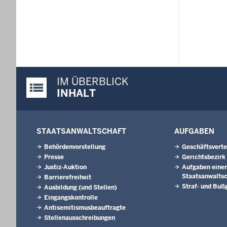
IM ÜBERBLICK
Justiz-Portal im Überblick:
INHALT
STAATSANWALTSCHAFT
AUFGABEN
Behördenvorstellung
Geschäftsverte
Presse
Gerichtsbezirk
Justiz-Auktion
Aufgaben einer
Staatsanwaltsc
Barrierefreiheit
Straf- und Buß
Ausbildung (und Stellen)
Eingangskontrolle
Antisemitismusbeauftragte
Stellenausschreibungen