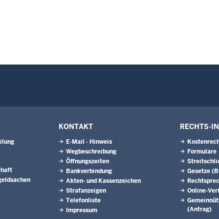
KONTAKT
RECHTS-I
ilung
E-Mail - Hinweis
Kostenrech
Wegbeschreibung
Formulare
Öffnungszeiten
Streitschl
haft
Bankverbindung
Gesetze (
geldsachen
Akten- und Kassenzeichen
Rechtspre
Strafanzeigen
Online-Ver
Telefonliste
Gemeinnütz
(Antrag)
Impressum