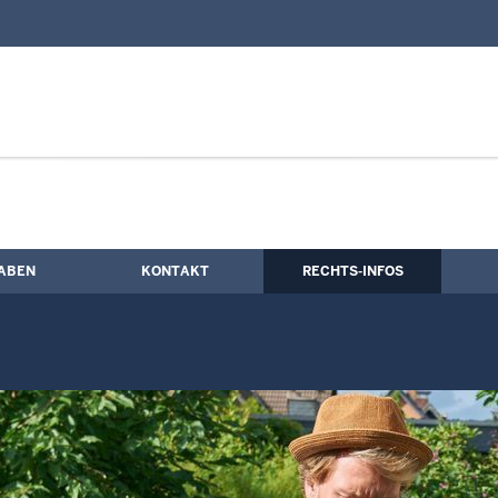
nd Kontaktformular
tung/Schiedsleute
ABEN
KONTAKT
RECHTS-INFOS