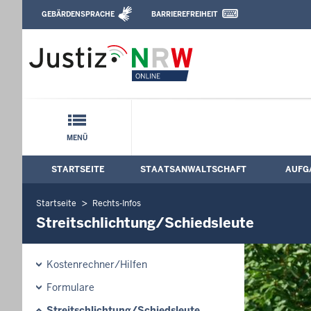
Direkt zum Inhalt
GEBÄRDENSPRACHE
BARRIEREFREIHEIT
Leichte Sprache, Gebärdensprachenvideo u
Staatsanwaltschaft Bonn: Streitschlich
Schnellnavigation mit Volltext-Suche
MENÜ
STARTSEITE
STAATSANWALTSCHAFT
AUFG
Hauptmenü: Hauptnavigation
Startseite
Rechts-Infos
Streitschlichtung/Schiedsleute
Kostenrechner/Hilfen
Formulare
Streitschlichtung/Schiedsleute