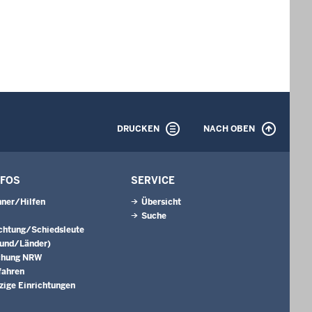
DRUCKEN
NACH OBEN
NFOS
SERVICE
ner/Hilfen
Übersicht
Suche
ichtung/Schiedsleute
Bund/Länder)
chung NRW
fahren
ige Einrichtungen