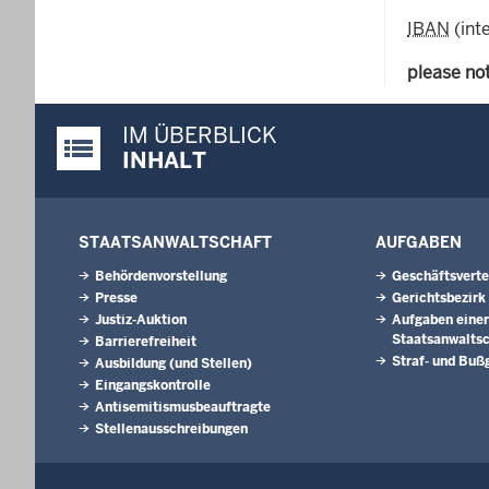
IBAN
(int
please no
IM ÜBERBLICK
Justiz-Portal im Überblick:
INHALT
STAATSANWALTSCHAFT
AUFGABEN
Behördenvorstellung
Geschäftsverte
Presse
Gerichtsbezirk
Justiz-Auktion
Aufgaben einer
Staatsanwaltsc
Barrierefreiheit
Straf- und Buß
Ausbildung (und Stellen)
Eingangskontrolle
Antisemitismusbeauftragte
Stellenausschreibungen