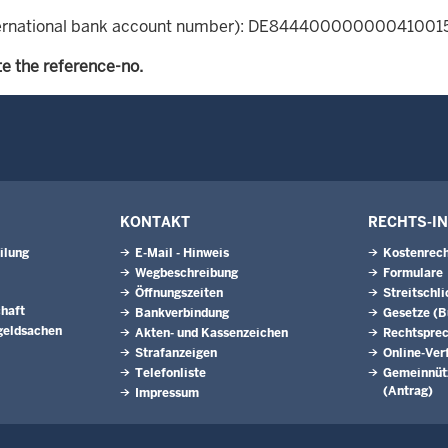
ernational bank account number): DE84440000000041001
te the reference-no.
KONTAKT
RECHTS-I
ilung
E-Mail - Hinweis
Kostenrech
Wegbeschreibung
Formulare
Öffnungszeiten
Streitschl
haft
Bankverbindung
Gesetze (
geldsachen
Akten- und Kassenzeichen
Rechtspre
Strafanzeigen
Online-Ver
Telefonliste
Gemeinnütz
(Antrag)
Impressum