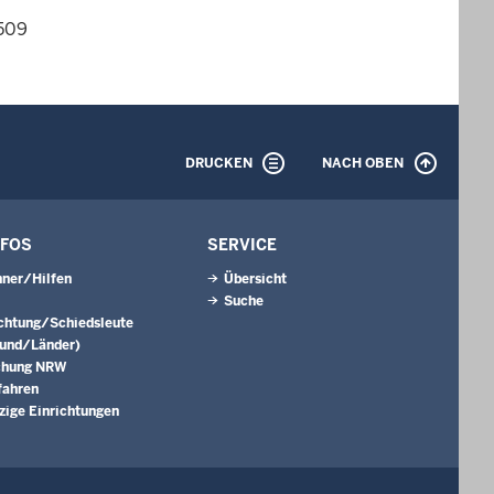
509
DRUCKEN
NACH OBEN
NFOS
SERVICE
ner/Hilfen
Übersicht
Suche
ichtung/Schiedsleute
Bund/Länder)
chung NRW
fahren
ige Einrichtungen