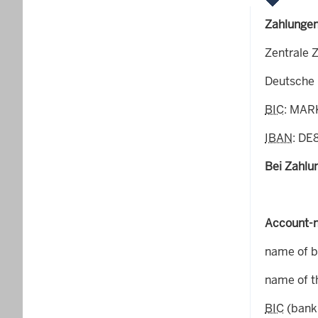
Zahlungen
Zentrale Z
Deutsche 
BIC
: MAR
IBAN
: DE
Bei Zahlu
Account-n
name of be
name of t
BIC
(bank 